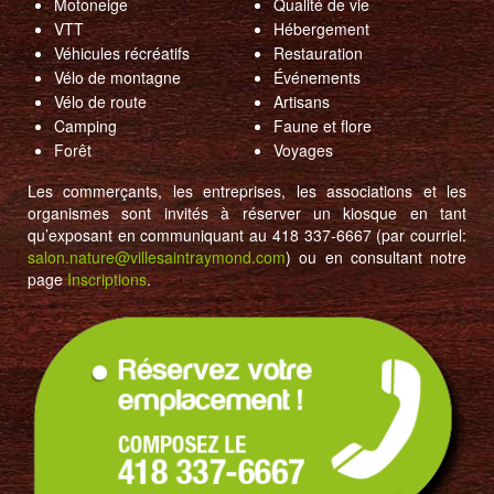
Motoneige
Qualité de vie
VTT
Hébergement
Véhicules récréatifs
Restauration
Vélo de montagne
Événements
Vélo de route
Artisans
Camping
Faune et flore
Forêt
Voyages
Les commerçants, les entreprises, les associations et les
organismes sont invités à réserver un kiosque en tant
qu’exposant en communiquant au 418 337-6667 (par courriel:
salon.nature@villesaintraymond.com
) ou en consultant notre
page
Inscriptions
.