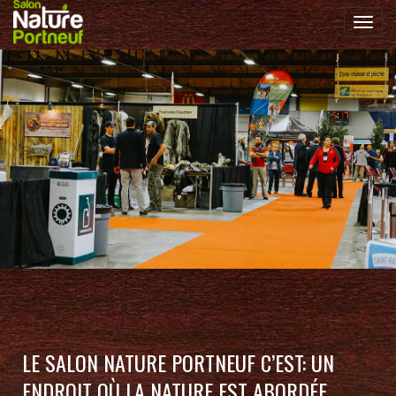
Toggl
navig
LE SALON NATURE PORTNEUF C’EST: UN
ENDROIT OÙ LA NATURE EST ABORDÉE