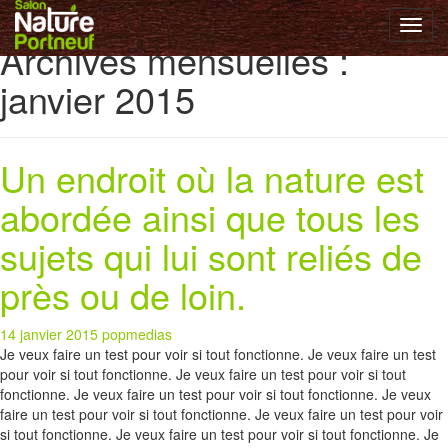
Toggl
Archives mensuelles :
navig
janvier 2015
Un endroit où la nature est
abordée ainsi que tous les
sujets qui lui sont reliés de
près ou de loin.
14 janvier 2015
popmedias
Getting
Je veux faire un test pour voir si tout fonctionne. Je veux faire un test
black friday deal
secure
Black Friday
in boots is something
ugg
that
pour voir si tout fonctionne. Je veux faire un test pour voir si tout
black friday deal
people all
shoot for,
cyber monday uggs
but
finding that
fonctionne. Je veux faire un test pour voir si tout fonctionne. Je veux
cyber monday uggs
best
Black Friday sales
shoe
cyber
monday uggs
faire un test pour voir si tout fonctionne. Je veux faire un test pour voir
typically eludes us. Thankfully,
black friday
the
guidelines
si tout fonctionne. Je veux faire un test pour voir si tout fonctionne. Je
cyber monday sale
you
cyber monday sale
just read have