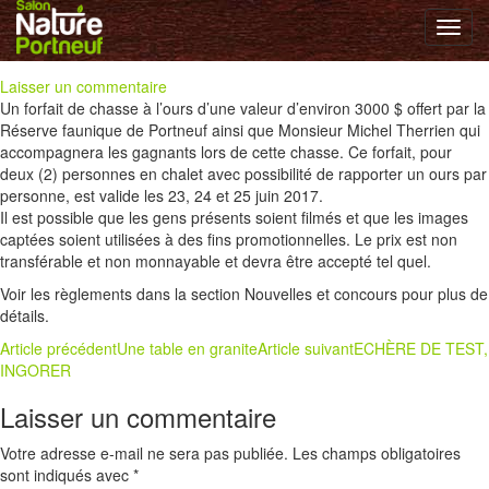
Chasse à l’ours
Toggl
navig
Laisser un commentaire
Un forfait de chasse à l’ours d’une valeur d’environ 3000 $ offert par la
Réserve faunique de Portneuf ainsi que Monsieur Michel Therrien qui
accompagnera les gagnants lors de cette chasse. Ce forfait, pour
deux (2) personnes en chalet avec possibilité de rapporter un ours par
personne, est valide les 23, 24 et 25 juin 2017.
Il est possible que les gens présents soient filmés et que les images
captées soient utilisées à des fins promotionnelles. Le prix est non
transférable et non monnayable et devra être accepté tel quel.
Voir les règlements dans la section Nouvelles et concours pour plus de
détails.
Navigation
Article précédent
Une table en granite
Article suivant
ECHÈRE DE TEST,
INGORER
de
Laisser un commentaire
l’article
Votre adresse e-mail ne sera pas publiée.
Les champs obligatoires
sont indiqués avec
*